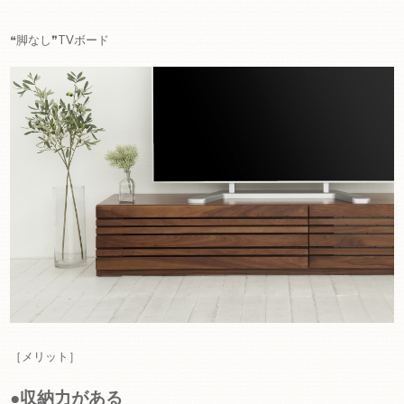
❝脚なし❞TVボード
［メリット］
●収納力がある