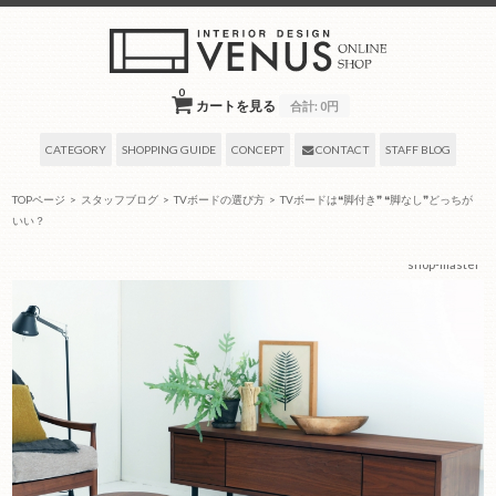
0
カートを見る
合計:
0円
CATEGORY
SHOPPING GUIDE
CONCEPT
CONTACT
STAFF BLOG
TOPページ
>
スタッフブログ
>
TVボードの選び方
>
TVボードは❝脚付き❞ ❝脚なし❞どっちが
いい？
2022年03月21日
by タグ:
TVボード、家具の選び方、ウォールナット、
— venus-
shop-master