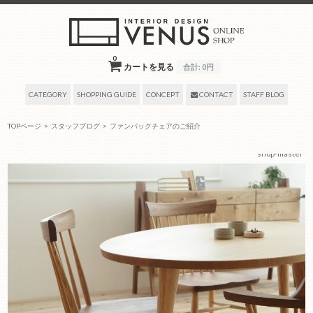
0
カートを見る
合計:
0円
CATEGORY
SHOPPING GUIDE
CONCEPT
CONTACT
STAFF BLOG
TOPページ
>
スタッフブログ
>
ファンバックチェアのご紹介
2022年06月29日
by タグ:
チェア、モダン、ナチュラル、ウィンザーチェア
— venus-
shop-master