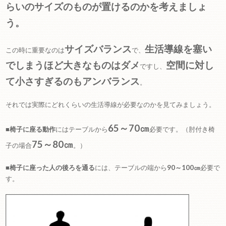
らいのサイズのものが置けるのかを考えましょ
う。
サイズバランス
生活導線を塞い
この時に重要なのは
で、
でしまうほど大きなものはダメ
空間に対し
ですし、
て小さすぎるのもアンバランス
。
それでは実際にどれくらいの生活導線が必要なのかを見てみましょう。
65～70㎝
■
椅子に座る動作
にはテーブルから
必要です。（肘付き椅
75～80㎝
子の場合
。）
■
椅子に座った人の後ろを通る
には、テーブルの端から
90～100㎝
必要で
す。