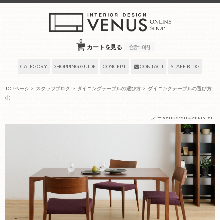
0
カートを見る
合計:
0円
CATEGORY
SHOPPING GUIDE
CONCEPT
CONTACT
STAFF BLOG
TOPページ
>
スタッフブログ
>
ダイニングテーブルの選び方
>
ダイニングテーブルの選び方
①
2022年03月02日
by タグ:
ダイニングテーブル、ウォールナット、
,
モダン、北欧モダ
ン
— venus-shop-master