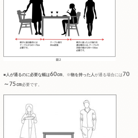
60㎝
70
■
人が通るのに必要な幅は
。※
物を持った人
が通る場合には
～75㎝
必要です。