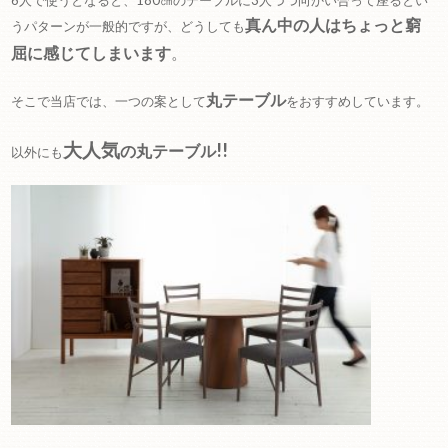
真ん中の人はちょっと窮
うパターンが一般的ですが、どうしても
屈に感じてしまいます
。
丸テーブル
そこで当店では、一つの案として
をおすすめしています。
大人気
!!
の丸テーブル
以外にも