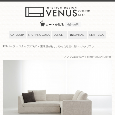
0
カートを見る
合計:
0円
CATEGORY
SHOPPING GUIDE
CONCEPT
CONTACT
STAFF BLOG
TOPページ
>
スタッフブログ
>
重厚感があり、ゆったり座れるレコルタソファ
2020年11月06日
by タグ:
オシャレソファ
,
シンプルソファ
,
ソファ
,
モダンソファ
,
人気
ソファ
,
重厚感
— venus-shop-master