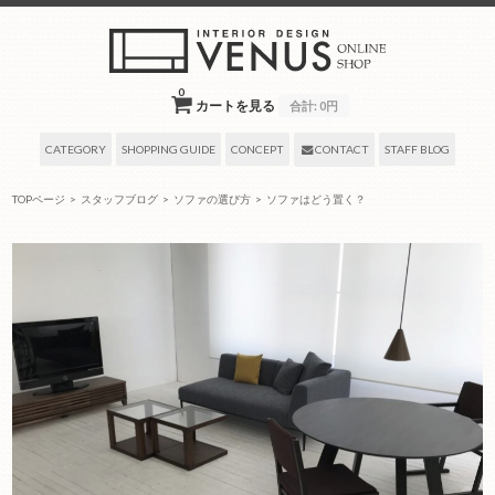
0
カートを見る
合計:
0円
CATEGORY
SHOPPING GUIDE
CONCEPT
CONTACT
STAFF BLOG
TOPページ
>
スタッフブログ
>
ソファの選び方
>
ソファはどう置く？
2020年06月04日
by venus-shop-master