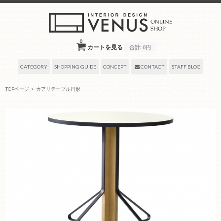
0
カートを見る
合計:
0円
CATEGORY
SHOPPING GUIDE
CONCEPT
CONTACT
STAFF BLOG
TOPページ
>
カアリテーブル円形
2022年03月04日
by venus-onlineshop