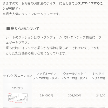
きますので、お好みやお部屋のテイストに合わせて
カスタマイズするこ
とが可能
です。
当店大人気のウッドフレームソファです。
座り心地について
シートのクッションはウレタンフォーム+ウレタンチップ構造に、フ
ェザーをプラス。
座った時にはフワッと柔らかな感触を楽しめ、それでいてしっかり
とした安定感ある座り心地になっています。
レッドオーク／
ウォールナット／
レッドオー
サイズバリエーション
ランク0生地（税込）
ランク0生地（税込）
ランク1生地
3Pソファ
224,000円
254,500円
248,000