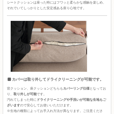
シートクッションは座った時にはフワッと柔らかな感触を楽しめ、
それでいてしっかりとした安定感ある座り心地です。
カバーは取り外してドライクリーニングが可能です。
背クッション、座クッションどちらも
カバーリング仕様
となってお
り、
取り外しが可能
です。
汚れてしまった時に
ドライクリーニングや手洗いが可能な生地もご
ざいます
ので安心してお使いいただけます。
※生地の種類によってお手入れ方法が異なります。ご注意くださ