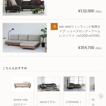
¥132,000
（税込）
win-win(ウィンウィン)-角脚タ
イプ-シェーズロング＋アーム
レスソファ（w1200-w1500）
¥354,700
（税込）
こちらもおすすめ
kastor sofa
Matilda(
Ne
COSTANA（
idert(イデル
(カストー
ルダ)―3
xt