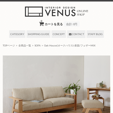
0
カートを見る
合計:
0円
CATEGORY
SHOPPING GUIDE
CONCEPT
CONTACT
STAFF BLOG
TOPページ
>
全商品一覧
>
SOFA
>
Oak House(オークハウス)-座面/フェザーMIX