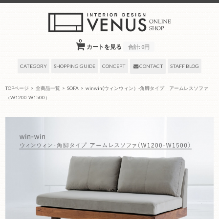
0
カートを見る
合計:
0円
CATEGORY
SHOPPING GUIDE
CONCEPT
CONTACT
STAFF BLOG
TOPページ
>
全商品一覧
>
SOFA
>
winwin(ウィンウィン）-角脚タイプ アームレスソファ
（W1200-W1500）