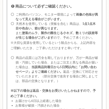
商品について必ずご確認ください。
ご利用のパソコン、モニター環境によって
画像の色味が異
なって見える場合がございます。
天然木を使用している（突板を含む）商品は、
1点1点木
目や色合い、節が異なります。
また
塗装のムラ、製作の際生じる小キズ、数ミリの誤差等
が生じる場合がございます
ので、予めご了承ください。
※大切な資源を使用しているという観点からも、上記内容を
ご理解いただき、ご了承いただけますと幸いです。
商品の品質には万全を期しておりますが、万が一商品が破
損・汚損していた場合、またはご注文と異なる商品が届い
た場合は、
当該商品到着日から5日間以内に「お問い合わ
せページ」よりご連絡ください。
返品・交換にて対応させ
ていただきます。（部分交換で改良する場合に関しまして
は、部品の交換となります。）
※以下の場合は返品・交換をお受けいたしかねますので、予
めご了承ください。
お届けから6日以上経過した場合
お客様が破損・汚損された場合