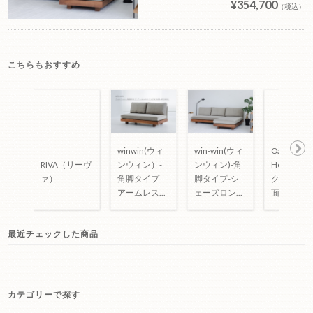
¥354,700
（税込）
こちらもおすすめ
winwin(ウィ
win-win(ウィ
Oak
Ne
ンウィン）-
RIVA（リーヴ
ンウィン)-角
House(オ
xt
角脚タイプ
ァ）
脚タイプ-シ
クハウス)-
アームレスソ
ェーズロング
面/フェザ
ファ
＋アームレス
MIX
（W1600-
ソファ
最近チェックした商品
W1900）
（w1200-
w1500）
カテゴリーで探す