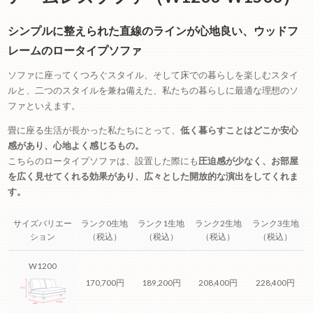
シンプルに整えられた直線のラインが心地良い、ウッドフ
レームのロータイプソファ
ソファに座ってくつろぐスタイル、そして床での暮らしを楽しむスタイ
ルと、二つのスタイルを兼ね備えた、私たちの暮らしに最適な理想のソ
ファといえます。
畳に座る生活が長かった私たちにとって、
低く暮らすことはどこか安心
感があり、心地よく感じるもの。
こちらのロータイプソファは、設置した際にも
圧迫感が少なく、お部屋
を広く見せてくれる効果があり、広々とした開放的な演出をしてくれま
す。
サイズバリエー
ランク0生地
ランク1生地
ランク2生地
ランク3生地
ション
（税込）
（税込）
（税込）
（税込）
W1200
170,700円
189,200円
208,400円
228,400円