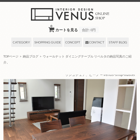
0
カートを見る
合計:
0円
CATEGORY
SHOPPING GUIDE
CONCEPT
CONTACT
STAFF BLOG
TOPページ
>
納品ブログ
>
ウォールナット ダイニングテーブル リベルタの納品写真のご紹
介。
2021年06月06日
by タグ:
ダイニングテーブル、チェア、TVボード、リベルタ、デニ
ッシュチェア、ビーノ
— venus-shop-master