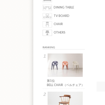
DINING TABLE
TV BOARD
CHAIR
OTHERS
RANKING
第1位
BELL CHAIR（ベルチェア）