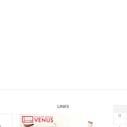
LINKS
日
m