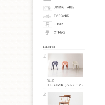
DINING TABLE
TV BOARD
CHAIR
OTHERS
RANKING
第1位
BELL CHAIR（ベルチェア）