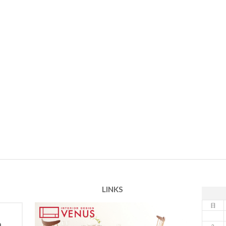
LINKS
日
m