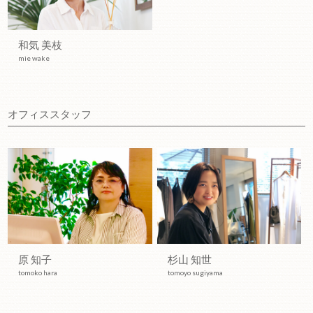
和気 美枝
mie wake
オフィススタッフ
原 知子
杉山 知世
tomoko hara
tomoyo sugiyama