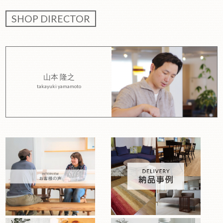
SHOP DIRECTOR
山本 隆之
takayuki yamamoto