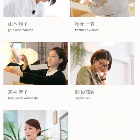
山本 順子
秋元 一真
jyunko yamamoto
kazuma akimoto
若林 智子
関 紗耶香
tomoko wakabayashi
sayaka seki