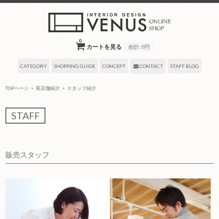
0
カートを見る
合計:
0円
CATEGORY
SHOPPING GUIDE
CONCEPT
CONTACT
STAFF BLOG
TOPページ
>
実店舗紹介
>
スタッフ紹介
STAFF
販売スタッフ