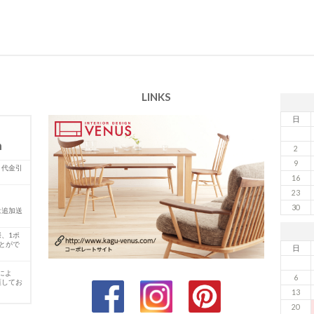
LINKS
日
m
2
9
、代金引
16
23
30
は追加送
）
、1ポ
とがで
日
によ
6
護してお
13
20