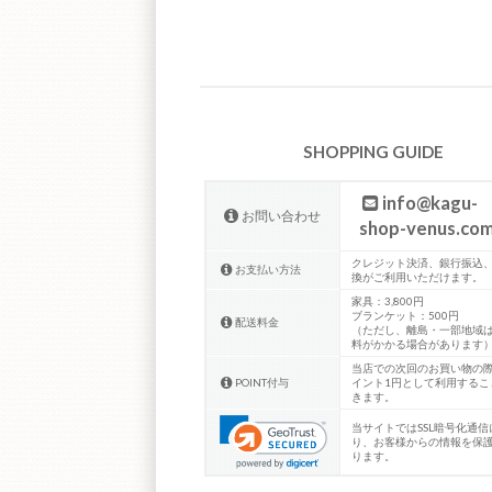
SHOPPING GUIDE
info@kagu-
お問い合わせ
shop-venus.co
クレジット決済、銀行振込
お支払い方法
換がご利用いただけます。
家具：3,800円
ブランケット：500円
配送料金
（ただし、離島・一部地域
料がかかる場合があります
当店での次回のお買い物の際
POINT付与
イント1円として利用するこ
きます。
当サイトではSSL暗号化通信
り、お客様からの情報を保
ります。