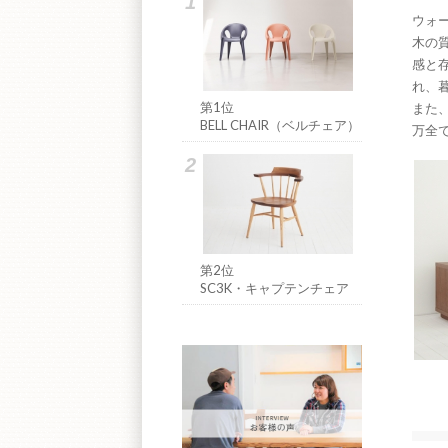
ウォ
木の
感と
れ、
第1位
また
BELL CHAIR（ベルチェア）
万全
第2位
SC3K・キャプテンチェア