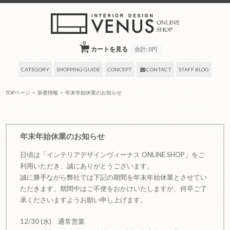
0
カートを見る
合計:
0円
CATEGORY
SHOPPING GUIDE
CONCEPT
CONTACT
STAFF BLOG
TOPページ
>
新着情報
>
年末年始休業のお知らせ
2015年12月28日
by venus-onlineshop
年末年始休業のお知らせ
日頃は「インテリアデザインヴィーナス ONLINE SHOP」をご
利用いただき、誠にありがとうございます。
誠に勝手ながら弊社では下記の期間を年末年始休業とさせてい
ただきます。期間中はご不便をおかけいたしますが、何卒ご了
承くださいますようお願い申し上げます。
12/30 (水) 通常営業