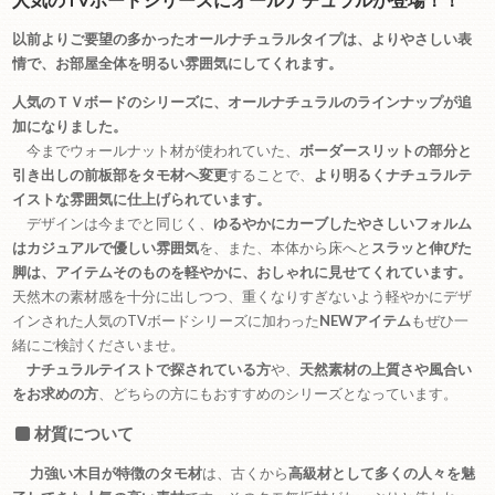
以前よりご要望の多かったオールナチュラルタイプは、よりやさしい表
情で、お部屋全体を明るい雰囲気にしてくれます。
人気のＴＶボードのシリーズに、オールナチュラルのラインナップが追
加になりました。
今までウォールナット材が使われていた、
ボーダースリットの部分と
引き出しの前板部をタモ材へ変更
することで、
より明るくナチュラルテ
イストな雰囲気に仕上げられています。
デザインは今までと同じく、
ゆるやかにカーブしたやさしいフォルム
はカジュアルで優しい雰囲気
を、また、本体から床へと
スラッと伸びた
脚は、アイテムそのものを軽やかに、おしゃれに見せてくれています。
天然木の素材感を十分に出しつつ、重くなりすぎないよう軽やかにデザ
インされた人気のTVボードシリーズに加わった
NEWアイテム
もぜひ一
緒にご検討くださいませ。
ナチュラルテイストで探されている方
や、
天然素材の上質さや風合い
をお求めの方
、どちらの方にもおすすめのシリーズとなっています。
材質について
力強い木目が特徴のタモ材
は、古くから
高級材として多くの人々を魅