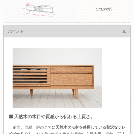
173,000円
ポイント
天然木の木目や質感から伝わる上質さ。
前面、面縁、脚の全てに
天然木タモ材を使用している贅沢なテレ
ビボード
です。木の持つナチュラルな風合いを最大限に活かし
プリ