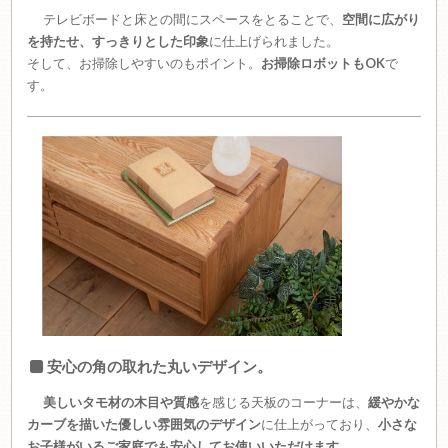
テレビボードと床との間にスペースをとることで、
空間に広がり
を持たせ、すっきりとした印象
に仕上げられました。
そして、お掃除しやすいのもポイント。
お掃除ロボットもOK
で
す。
安心の角の取れた丸いデザイン。
美しいタモ材の木目や質感
を感じる天板のコーナーは、
緩やかな
カーブを描いた優しい雰囲気のデザイン
に仕上がっており、
小さな
お子様がいるご家庭でも安心してお使いいただけます。