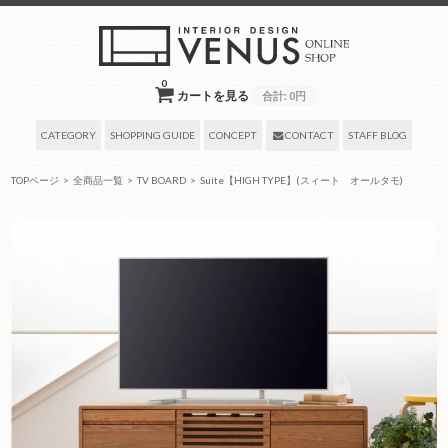
0
カートを見る
合計:
0円
CATEGORY
SHOPPING GUIDE
CONCEPT
CONTACT
STAFF BLOG
TOPページ
>
全商品一覧
>
TV BOARD
>
Suite【HIGH TYPE】(スィート オールタモ)