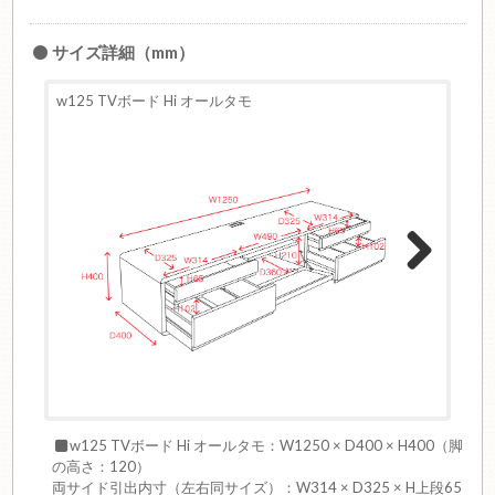
サイズ詳細（mm）
w125 TVボード Hi オールタモ
w150 
Next
w125 TVボード Hi オールタモ：W1250 × D400 × H400（脚
の高さ：120）
両サイド引出内寸（左右同サイズ）：W314 × D325 × H上段65