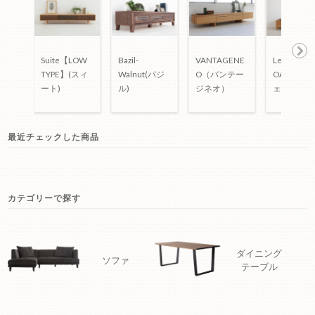
VANTAGENE
Lecce-
Suite【LOW
Bazil-
Ne
O（バンテー
OAK(レッ
TYPE】(スィ
Walnut(バジ
xt
ジネオ）
ェ)
ート)
ル)
最近チェックした商品
カテゴリーで探す
ダイニング
ソファ
テーブル