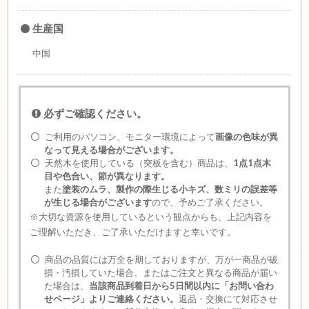
生産国
中国
必ずご確認ください。
ご利用のパソコン、モニター環境によって
画像の色味が異
なって見える場合がございます。
天然木を使用している（突板を含む）商品は、
1点1点木
目や色合い、節が異なります。
また
塗装のムラ、製作の際生じる小キズ、数ミリの誤差等
が生じる場合がございます
ので、予めご了承ください。
※大切な資源を使用しているという観点からも、上記内容を
ご理解いただき、ご了承いただけますと幸いです。
商品の品質には万全を期しておりますが、万が一商品が破
損・汚損していた場合、またはご注文と異なる商品が届い
た場合は、
当該商品到着日から5日間以内に「お問い合わ
せページ」よりご連絡ください。
返品・交換にて対応させ