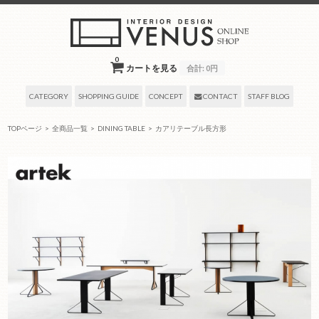
0
カートを見る
合計:
0円
CATEGORY
SHOPPING GUIDE
CONCEPT
CONTACT
STAFF BLOG
TOPページ
>
全商品一覧
>
DINING TABLE
>
カアリテーブル長方形