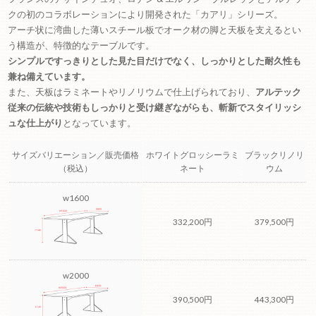
クの初のコラボレーションにより開発された「カアリ」シリーズ。
アーチ状に湾曲した薄いスチール板でオーク材の脚と天板を支えるとい
う構造が、特徴的な
テーブルです。
シンプルですっきりとした見た目だけでなく、しっかりとした耐久性も
兼ね備えています。
また、天板はラミネートやリノリウムで仕上げられており、
アルテック
従来の伝統や技術もしっかりと受け継ぎながらも、斬新でスタイリッシ
ュな仕上がり
となっています。
サイズバリエーション／販売価格
ホワイトグロッシーラミ
ブラックリノリ
（税込）
ネート
ウム
w1600
332,200円
379,500円
w2000
390,500円
443,300円