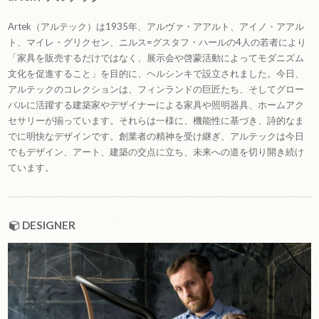
Artek（アルテック）は1935年、アルヴァ・アアルト、アイノ・アアル
ト、マイレ・グリクセン、ニルス=グスタフ・ハールの4人の若者により
「家具を販売するだけではなく、展示会や啓蒙活動によってモダニズム
文化を促進すること」を目的に、ヘルシンキで設立されました。今日、
アルテックのコレクションは、フィンランドの巨匠たち、そしてグロー
バルに活躍する建築家やデザイナーによる家具や照明器具、ホームアク
セサリーが揃っています。それらは一様に、機能性に基づき、詩的なま
でに明快なデザインです。創業者の精神を受け継ぎ、アルテックは今日
でもデザイン、アート、建築の交点に立ち、未来への道を切り開き続け
ています。
DESIGNER