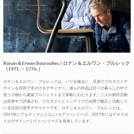
Ronan＆Erwan Bouroullec / ロナン＆エルワン・ブルレック
（1971-・1776-）
ロナン＆エルワン・ブルレックは、パリを拠点に、兄弟でプロダクトデ
ザインを共同で手がけるデザイナー。彼らの作品は日々の暮らしの中で
使う小物から建築プロジェクトまで多岐にわたります。二人の創作活動
は世界中で評価され、プロダクトとインテリアの分野で幅広く活動して
いる注目の若手デザイナーです。ロナン＆エルワン・ブルレックは、
2015年にアルテックとともに<カアリ>シリーズ、2017年にはテキスタ
イルデザイン<リヴィ>シリーズを発表しています。