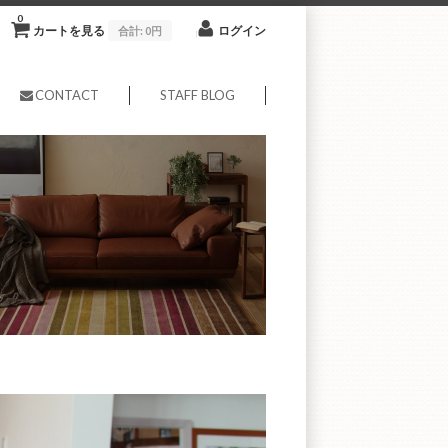
0
カートを見る
ログイン
合計:
0円
CONTACT
STAFF BLOG
ーディネート、ソファ、天然木
— venus-shop-master