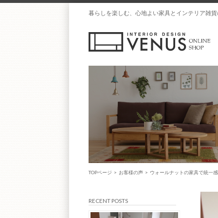
暮らしを楽しむ、心地よい家具とインテリア雑貨
TOPページ
>
お客様の声
>
ウォールナットの家具で統一感
RECENT POSTS