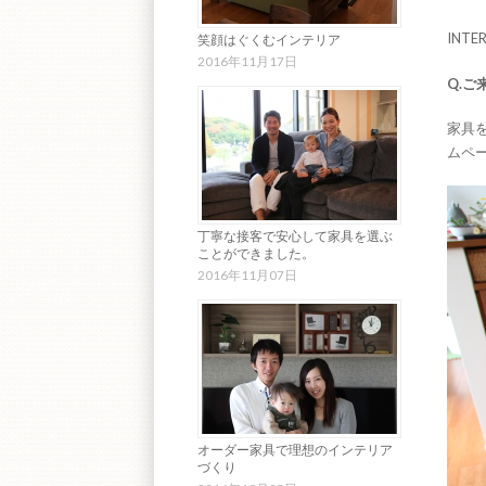
INTE
笑顔はぐくむインテリア
2016年11月17日
Q.
ご
家具
ムペ
丁寧な接客で安心して家具を選ぶ
ことができました。
2016年11月07日
オーダー家具で理想のインテリア
づくり